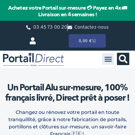
Achetez votre Portail sur-mesure
💳 Payez en 4x
🚛
Livraison en 4 semaines !
03 45 73 00 20
Contactez-nous
0,00
€
Portail Battant
Portail Coulissant
Pièces détachées HÖRMANN
Un Portail Alu sur-mesure, 100%
français livré, Direct prêt à poser !
Changez ou rénovez votre portail en toute
tranquillité, grâce à notre fabrication de portails,
portillons et clôtures sur-mesure, un savoir-faire
Français 🇫🇷 !