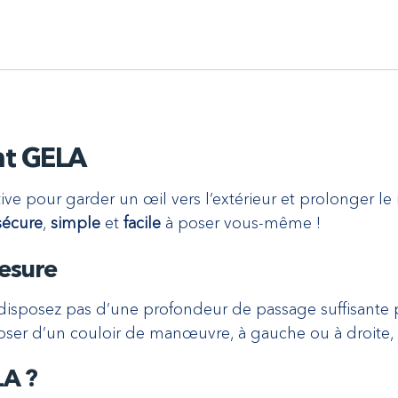
ant GELA
ive pour garder un œil vers l’extérieur et prolonger le
sécure
,
simple
et
facile
à poser vous-même !
mesure
disposez pas d’une profondeur de passage suffisante po
poser d’un couloir de manœuvre, à gauche ou à droite,
LA ?