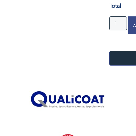
Total
A