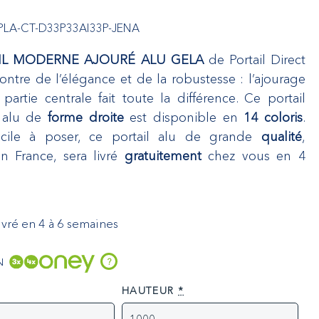
PLA-CT-D33P33AI33P-JENA
IL MODERNE AJOURÉ ALU GELA
de Portail Direct
contre de l’élégance et de la robustesse : l’ajourage
 partie centrale fait toute la différence. Ce portail
 alu de
forme droite
est disponible en
14 coloris
.
acile à poser, ce portail alu de grande
qualité
,
n France, sera livré
gratuitement
chez vous en 4
Livré en 4 à 6 semaines
N
?
HAUTEUR
*