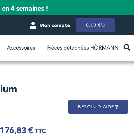
n en 4 semaines !
Mon compte
0,00
€
Accessoires
Pièces détachées HÖRMANN
nium
BESOIN D'AIDE
176,83
€
TTC