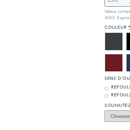
Valeur compr
4060. Exprim
COULEUR
SENS D'OU
REFOUL
REFOUL
SOUHAITE