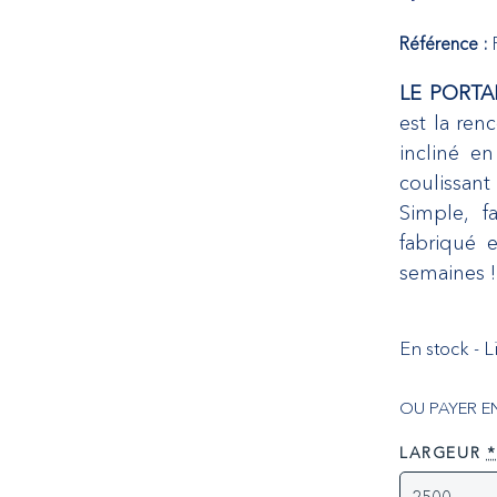
Référence :
LE PORTA
est la ren
incliné en
coulissant
Simple, f
fabriqué e
semaines !
En stock - 
OU PAYER E
LARGEUR
*