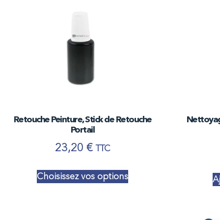
Nettoyage
Retouche Peinture, Stick de Retouche
Portail
23,20
€
TTC
Choisissez vos options
A