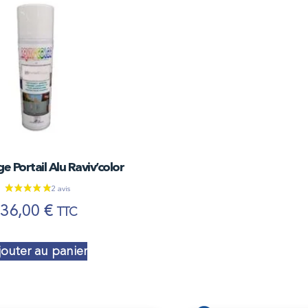
 Portail Alu Raviv’color
36,00
€
TTC
jouter au panier