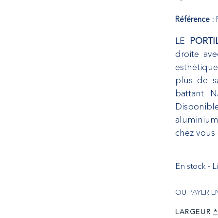
Référence :
LE
PORTI
droite av
esthétique
plus de sa
battant N
Disponib
aluminiu
chez vous
En stock - 
OU PAYER E
LARGEUR
*