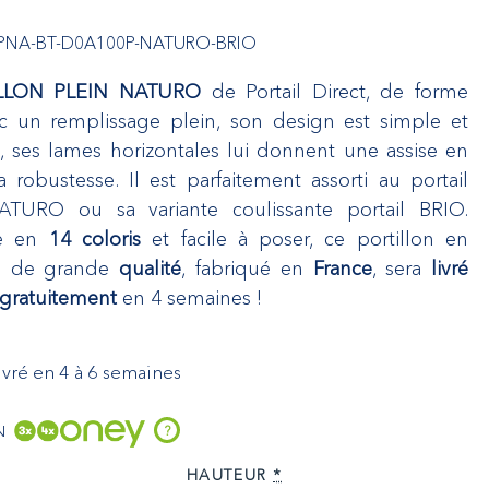
PNA-BT-D0A100P-NATURO-BRIO
LLON PLEIN NATURO
de Portail Direct, de forme
ec un remplissage plein, son design est simple et
, ses lames horizontales lui donnent une assise en
 robustesse. Il est parfaitement assorti au portail
ATURO ou sa variante coulissante portail BRIO.
le en
14 coloris
et facile à poser, ce portillon en
m de grande
qualité
, fabriqué en
France
, sera
livré
gratuitement
en 4 semaines !
Livré en 4 à 6 semaines
N
?
HAUTEUR
*