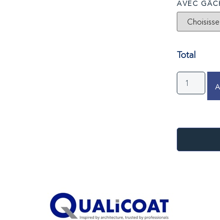
AVEC GÂCH
Total
A