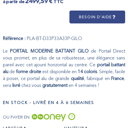
2499,59
€
TTC
BESOIN D'AIDE
Référence :
PLA-BT-D33P33A33P-GILO
Le
PORTAIL MODERNE BATTANT GILO
de Portail Direct
vous promet, en plus de sa robustesse, une élégance sans
pareil avec cet ajouré horizontal au centre. Ce
portail battant
alu
de
forme droite
est disponible en
14 coloris
. Simple, facile
à poser, ce portail alu de grande
qualité
, fabriqué en
France
,
sera
livré
chez vous
gratuitement
en 4 semaines !
EN STOCK - LIVRÉ EN 4 À 6 SEMAINES
OU PAYER EN
?