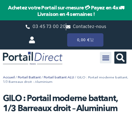
Achetez votre Portail sur-mesure
💳 Payez en 4x
🚛
Livraison en 4 semaines !
03 45 73 00 20
Contactez-nous
0,00
€
Portail Battant
Portail Coulissant
Pièces détachées HÖRMANN
Accueil
/
Portail Battant
/
Portail battant ALU
/ GILO : Portail moderne battant,
1/3 Barreaux droit – Aluminium
GILO : Portail moderne battant,
1/3 Barreaux droit – Aluminium