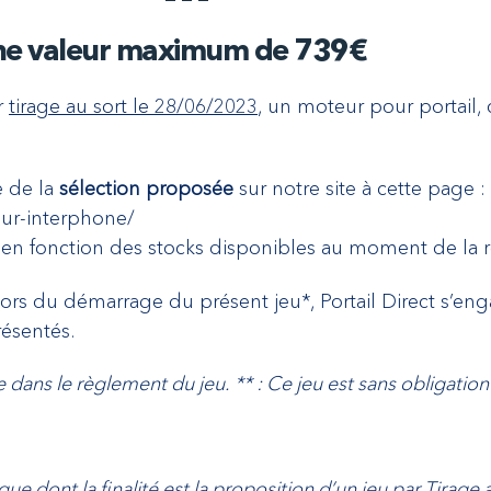
une valeur maximum de 739€
ar
tirage au sort le 28/06/2023
, un moteur pour portail, 
ie de la
sélection proposée
sur notre site à cette page :
eur-interphone/
t en fonction des stocks disponibles au moment de la r
rs du démarrage du présent jeu*, Portail Direct s’enga
résentés
.
e dans le règlement du jeu. ** : Ce jeu est sans obligation
que dont la finalité est la proposition d’un jeu par Tirage