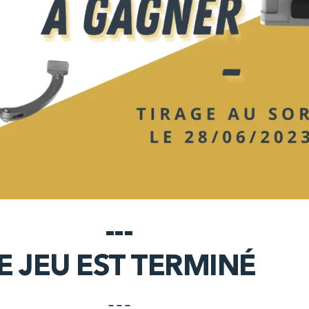
---
E JEU EST TERMINÉ
– – –