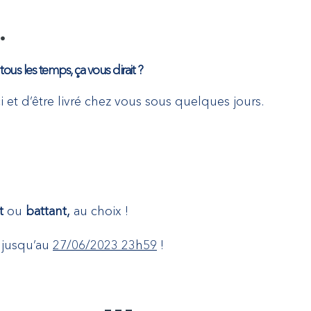
…
 tous les temps, ça vous dirait ?
 et d’être livré chez vous sous quelques jours.
t
ou
battant,
au choix !
 jusqu’au
27/06/2023 23h59
!
– – –