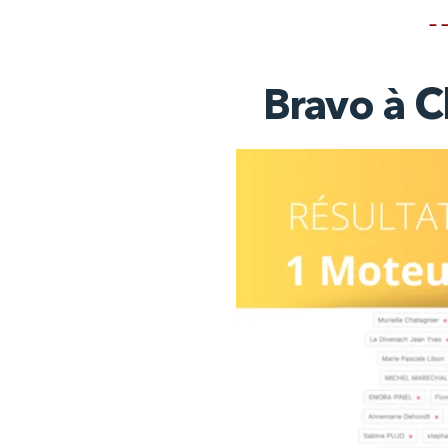
– 
Bravo à Cl