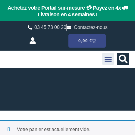
Achetez votre Portail sur-mesure
💳 Payez en 4x
🚛
Livraison en 4 semaines !
03 45 73 00 20
Contactez-nous
0,00
€
Portail Battant
Portail Coulissant
Pièces détachées HÖRMANN
Votre panier est actuellement vide.