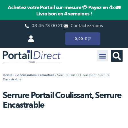
Achetez votre Portail sur-mesure
💳 Payez en 4x
🚛
Livraison en 4 semaines !
03 45 73 00 20
Contactez-nous
0,00
€
Portail Battant
Portail Coulissant
Pièces détachées HÖRMANN
Accueil
/
Accessoires
/
Fermeture
/ Serrure Portail Coulissant, Serrure
Encastrable
Serrure Portail Coulissant, Serrure
Encastrable