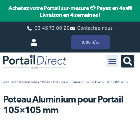
Achetez votre Portail sur-mesure
💳 Payez en 4x
🚛
Livraison en 4 semaines !
03 45 73 00 20
Contactez-nous
0,00
€
Portail Battant
Portail Coulissant
Pièces détachées HÖRMANN
Accueil
/
Accessoires
/
Pilier
/ Poteau Aluminium pour Portail 105×105 mm
Poteau Aluminium pour Portail
105×105 mm